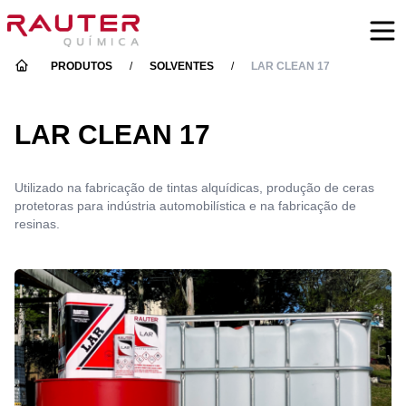
PRODUTOS
/
SOLVENTES
/
LAR CLEAN 17
LAR CLEAN 17
Utilizado na fabricação de tintas alquídicas, produção de ceras
protetoras para indústria automobilística e na fabricação de
resinas.