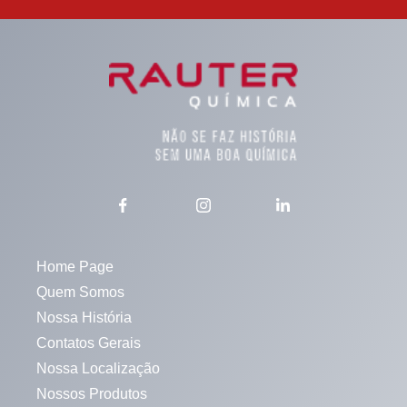
Home Page
Quem Somos
Nossa História
Contatos Gerais
Nossa Localização
Nossos Produtos