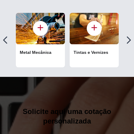
Metal Mecânica
Tintas e Vernizes
Cou
Solicite aqui uma cotação
personalizada