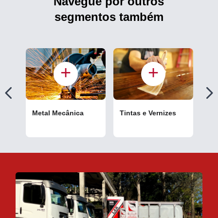
Navegue por outros
segmentos também
Metal Mecânica
Tintas e Vernizes
Cou