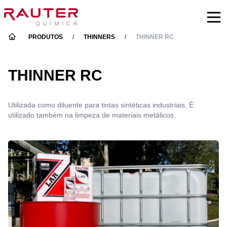
PRODUTOS
/
THINNERS
/
THINNER RC
THINNER RC
Utilizada como diluente para tintas sintéticas industriais. É
utilizado também na limpeza de materiais metálicos.