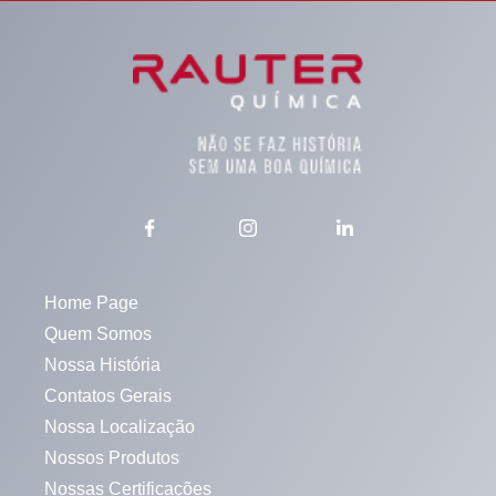
Home Page
Quem Somos
Nossa História
Contatos Gerais
Nossa Localização
Nossos Produtos
Nossas Certificações