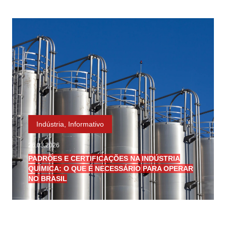
Indústria
,
Informativo
26.03.2026
PADRÕES E CERTIFICAÇÕES NA INDÚSTRIA
QUÍMICA: O QUE É NECESSÁRIO PARA OPERAR
NO BRASIL