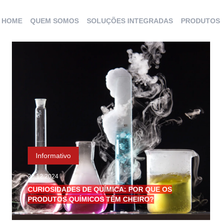
HOME
QUEM SOMOS
SOLUÇÕES INTEGRADAS
PRODUTOS
Informativo
20.12.2024
CURIOSIDADES DE QUÍMICA: POR QUE OS
PRODUTOS QUÍMICOS TÊM CHEIRO?