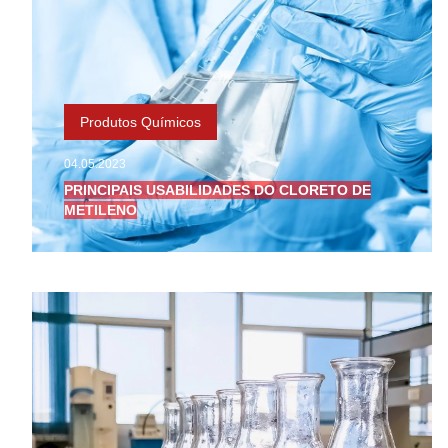
Produtos Químicos
04.05.2023
PRINCIPAIS USABILIDADES DO CLORETO DE
METILENO