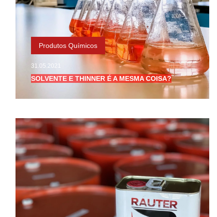
Produtos Químicos
31.05.2021
SOLVENTE E THINNER É A MESMA COISA?