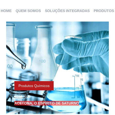
HOME
QUEM SOMOS
SOLUÇÕES INTEGRADAS
PRODUTOS
Produtos Químicos
14.10.2021
ACETONA, O ESPÍRITO DE SATURNO