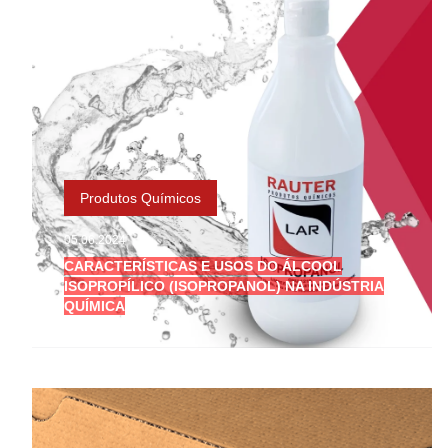
Produtos Químicos
05.06.2024
CARACTERÍSTICAS E USOS DO ÁLCOOL
ISOPROPÍLICO (ISOPROPANOL) NA INDÚSTRIA
QUÍMICA