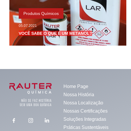
Produtos Químicos
05.07.2021
VOCÊ SABE O QUE É UM METANOL?
Home Page
Nossa História
Nossa Localização
Nossas Certificações
Soluções Integradas
Práticas Sustentáveis